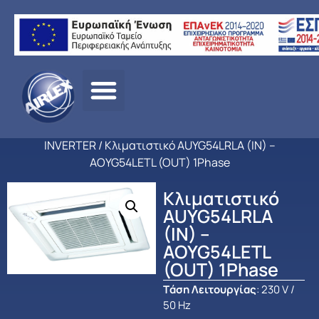
Αρχική
σελίδα
/
ΠΡΟΪΟΝΤΑ
/
ΚΛΙΜΑΤΙΣΜΟΣ
/
FUJITSU
/
ΕΠΑΓΓΕΛΜ
ΚΛΙΜΑΤΙΣΜΟΣ
/
ΚΑΣΣΕΤΕΣ ΨΕΥΔΟΡΟΦΗΣ
INVERTER
/ Κλιματιστικό AUYG54LRLA (IN) –
AOYG54LETL (OUT) 1Phase
Κλιματιστικό
AUYG54LRLA
(IN) –
AOYG54LETL
(OUT) 1Phase
Tάση Λειτουργίας
: 230 V /
50 Hz