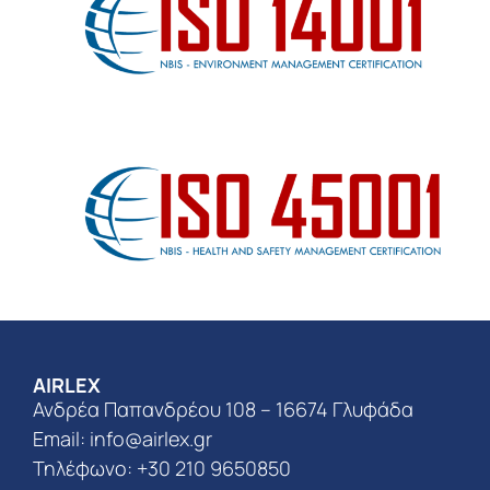
AIRLEX
Ανδρέα Παπανδρέου 108 – 16674 Γλυφάδα
Email:
info@airlex.gr
Τηλέφωνο: +30 210 9650850