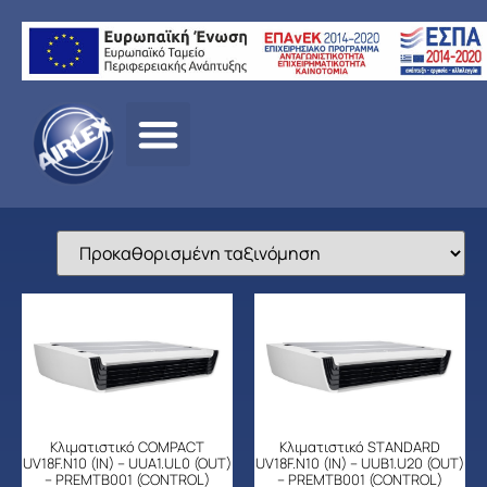
Αρχική
σελίδα
/
ΠΡΟΪΟΝΤΑ
/
ΚΛΙΜΑΤΙΣΜΟΣ
/
LG
/
ΕΠΑΓΓΕΛΜΑΤΙ
ΚΛΙΜΑΤΙΣΜΟΣ
/ DC INVERTER ΟΡΟΦΗΣ ΕΜΦΑΝΗ
Κλιματιστικό COMPACT
Κλιματιστικό STANDARD
UV18F.N10 (IN) – UUA1.UL0 (OUT)
UV18F.N10 (IN) – UUB1.U20 (OUT)
– PREMTB001 (CONTROL)
– PREMTB001 (CONTROL)