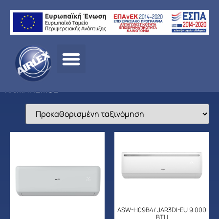
Αρχική
σελίδα
/
ΠΡΟΪΟΝΤΑ
/
ΚΛΙΜΑΤΙΣΜΟΣ
/
AUX
/ ΟΙΚΙΑΚΟΣ
ΚΛΙΜΑΤΙΣΜΟΣ
ASW-H09B4/ JAR3DI-EU 9.000
BTU