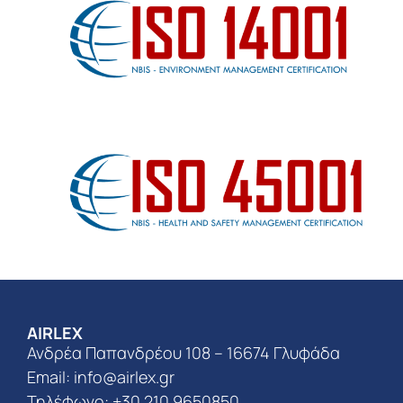
AIRLEX
Ανδρέα Παπανδρέου 108 – 16674 Γλυφάδα
Email:
info@airlex.gr
Τηλέφωνο: +30 210 9650850