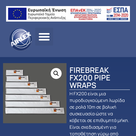
Αρχική σελίδα
/
ΠΡΟΪΟΝΤΑ
/
ΠΑΘΗΤΙΚΗ
ΠΥΡΟΠΡΟΣΤΑΣΙΑ
/
Fire Break
/ FIREBREAK FX200 PIPE
WRAPS
FIREBREAK
FX200 PIPE
WRAPS
Η FX200 είναι μια
πυροδιογκούμενη λωρίδα
σε ρολά 10m σε βολική
συσκευασία ώστε να
κόβεται σε επιθυμητά μήκη.
Είναι σχεδιασμένη για
τοποθέτηση γύρω από