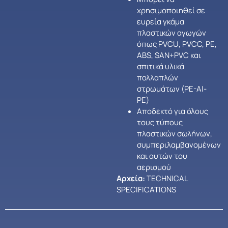
χρησιμοποιηθεί σε
ευρεία γκάμα
πλαστικών αγωγών
όπως PVCU, PVCC, PE,
ABS, SAN+PVC και
σπιτικά υλικά
πολλαπλών
στρωμάτων (PE-AI-
PE)
Αποδεκτό για όλους
τους τύπους
πλαστικών σωλήνων,
συμπεριλαμβανομένων
και αυτών του
αερισμού
Αρχεία:
TECHNICAL
SPECIFICATIONS