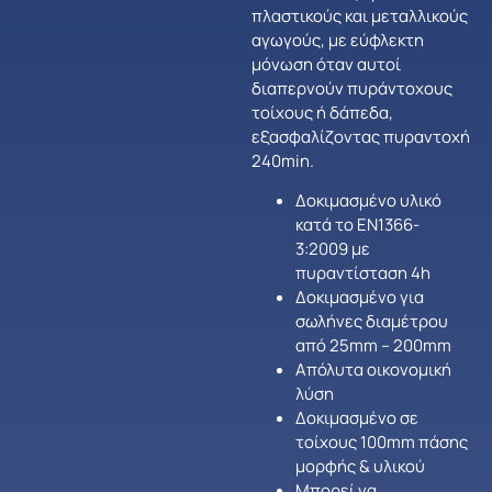
πλαστικούς και μεταλλικούς
αγωγούς, με εύφλεκτη
μόνωση όταν αυτοί
διαπερνούν πυράντοχους
τοίχους ή δάπεδα,
εξασφαλίζοντας πυραντοχή
240min.
Δοκιμασμένο υλικό
κατά το ΕΝ1366-
3:2009 με
πυραντίσταση 4h
Δοκιμασμένο για
σωλήνες διαμέτρου
από 25mm – 200mm
Απόλυτα οικονομική
λύση
Δοκιμασμένο σε
τοίχους 100mm πάσης
μορφής & υλικού
Μπορεί να