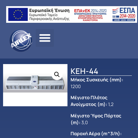
Αρχική
σελίδα
/
ΠΡΟΪΟΝΤΑ
/
ΑΕΡΙΣΜΟΣ
/
OLEFINI
/
ΘΕΡΜΑΙΝΟΜΕΝ
ΑΕΡΟΚΟΥΡΤΙΝΕΣ
/
ΧΑΜΗΛΗΣ ΠΑΡΟΧΗΣ
/ ΚΕΗ-44
ΚΕΗ-44
Μήκος Συσκευής (mm)
:
1200
Μέγιστο Πλάτος
Ανοίγματος (m)
:
1,2
Μέγιστο Ύψος Πόρτας
(m):
3,0
Παροχή Αέρα (m^3/h):