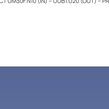
CT UM30F.N10 (IN) – UUB1.U20 (OUT) – 