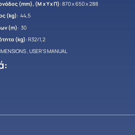
νάδος (mm), (Μ x Y x Π)
: 870 x 650 x 288
ς (kg)
: 44,5
ων (m)
: 30
ότητα (kg)
: R32/1,2
IMENSIONS
,
USER’S MANUAL
ά: