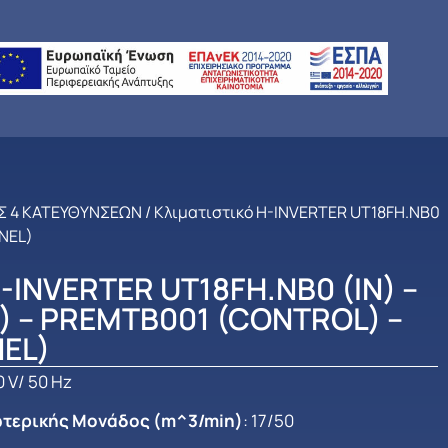
Σ 4 ΚΑΤΕΥΘΥΝΣΕΩΝ
/ Κλιματιστικό H-INVERTER UT18FH.NB0
NEL)
-INVERTER UT18FH.NB0 (IN) –
) – PREMTB001 (CONTROL) –
EL)
0 V/ 50 Hz
ωτερικής Μονάδος (m^3/min)
: 17/50