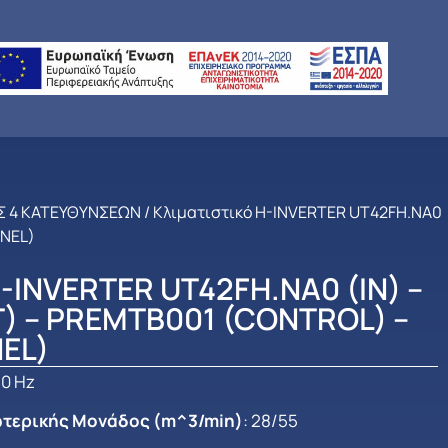
Σ 4 ΚΑΤΕΥΘΥΝΣΕΩΝ
/ Κλιματιστικό H-INVERTER UT42FH.NA0
ANEL)
H-INVERTER UT42FH.NA0 (IN) –
) – PREMTB001 (CONTROL) –
EL)
50 Hz
ωτερικής Μονάδος (m^3/min)
: 28/55