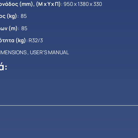
νάδος (mm), (Μ x Y x Π)
: 950 x 1380 x 330
ς (kg)
: 85
ων (m)
: 85
ότητα (kg)
: R32/3
IMENSIONS
,
USER’S MANUAL
ά: