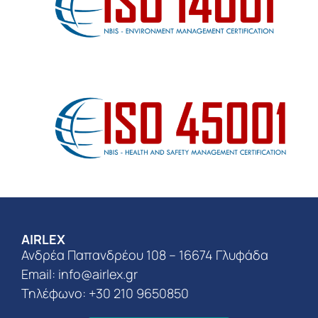
AIRLEX
Ανδρέα Παπανδρέου 108 – 16674 Γλυφάδα
Email:
info@airlex.gr
Τηλέφωνο: +30 210 9650850