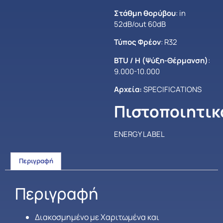
Στάθμη θορύβου
: in
52dB/out 60dB
Τύπος Φρέον
: R32
BTU / H (Ψύξη-Θέρμανση)
:
9.000-10.000
Αρχεία:
SPECIFICATIONS
Πιστοποιητικ
ENERGY LABEL
Περιγραφή
Περιγραφή
Διακοσμημένο με Χαριτωμένα και