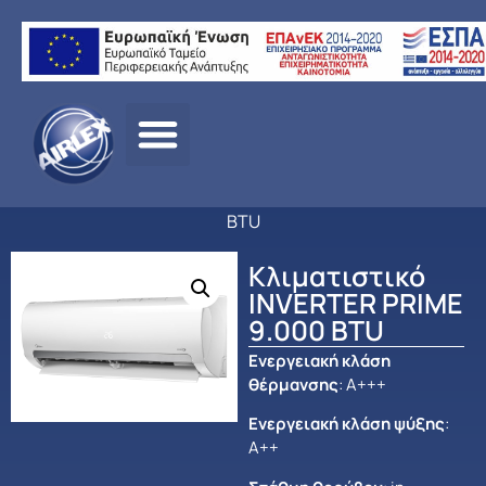
Αρχική
σελίδα
/
ΠΡΟΪΟΝΤΑ
/
ΚΛΙΜΑΤΙΣΜΟΣ
/
MIDEA
/
ΟΙΚΙΑΚΟΣ
ΚΛΙΜΑΤΙΣΜΟΣ
/ Κλιματιστικό INVERTER PRIME 9.000
BTU
Κλιματιστικό
INVERTER PRIME
9.000 BTU
Ενεργειακή κλάση
θέρμανσης
: Α+++
Ενεργειακή κλάση ψύξης
:
Α++