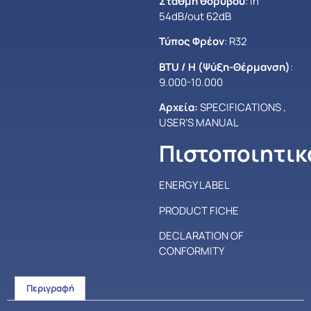
Στάθμη θορύβου
: in
54dB/out 62dB
Τύπος Φρέον
: R32
BTU / H (Ψύξη-Θέρμανση)
:
9.000-10.000
Αρχεία:
SPECIFICATIONS
,
USER’S MANUAL
Πιστοποιητικ
ENERGY LABEL
PRODUCT FICHE
DECLARATION OF
CONFORMITY
Περιγραφή