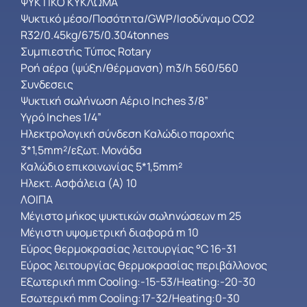
ΨΥΚΤΙΚΟ ΚΥΚΛΩΜΑ
Ψυκτικό μέσο/Ποσότητα/GWP/Ισοδύναμο CO2
R32/0.45kg/675/0.304tonnes
Συμπιεστής Τύπος Rotary
Ροή αέρα (ψύξη/θέρμανση) m3/h 560/560
Συνδεσεις
Ψυκτική σωλήνωση Αέριο Inches 3/8”
Υγρό Inches 1/4”
Ηλεκτρολογική σύνδεση Καλώδιο παροχής
3*1,5mm²/εξωτ. Μονάδα
Καλώδιο επικοινωνίας 5*1,5mm²
Ηλεκτ. Ασφάλεια (Α) 10
ΛΟΙΠΑ
Μέγιστο μήκος ψυκτικών σωληνώσεων m 25
Μέγιστη υψομετρική διαφορά m 10
Εύρος θερμοκρασίας λειτουργίας °C 16-31
Εύρος λειτουργίας θερμοκρασίας περιβάλλονος
Εξωτερική mm Cooling:-15-53/Heating:-20-30
Εσωτερική mm Cooling:17-32/Heating:0-30