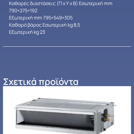
Καθαρές διαστάσεις (Π x Υ x B) Εσωτερική mm
790×275×192
Εξωτερική mm 795×549×305
Καθαρό βάρος Εσωτερική kg 8,5
Εξωτερική kg 23
Σχετικά προϊόντα