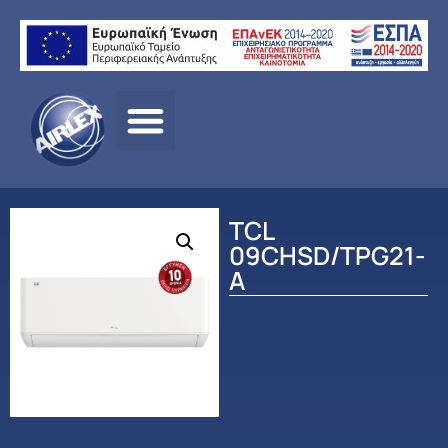
Αρχική
σελίδα
/
ΠΡΟΪΟΝΤΑ
/
ΚΛΙΜΑΤΙΣΜΟΣ
/
TCL
/
ΟΙΚΙΑΚΟΣ
ΚΛΙΜΑΤΙΣΜΟΣ
/ TCL 09CHSD/TPG21-A
TCL
09CHSD/TPG21-
A