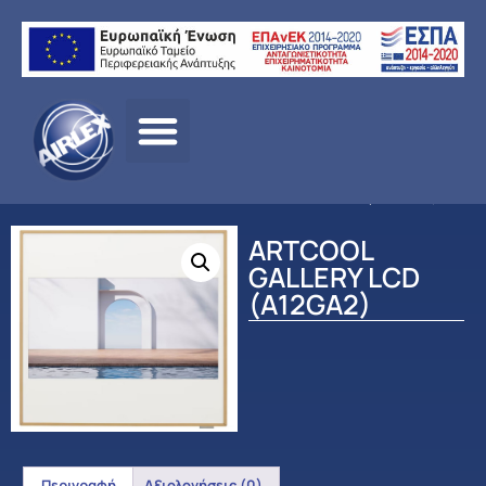
Αρχική
σελίδα
/
ΠΡΟΪΟΝΤΑ
/
ΚΛΙΜΑΤΙΣΜΟΣ
/
LG
/
ΟΙΚΙΑΚΟΣ
ΚΛΙΜΑΤΙΣΜΟΣ
/ ARTCOOL GALLERY LCD (A12GA2)
ARTCOOL
GALLERY LCD
(A12GA2)
Περιγραφή
Αξιολογήσεις (0)