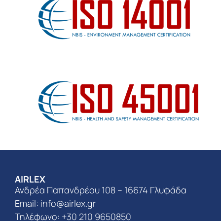
AIRLEX
Ανδρέα Παπανδρέου 108 – 16674 Γλυφάδα
Email:
info@airlex.gr
Τηλέφωνο: +30 210 9650850