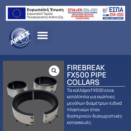
Αρχική σελίδα
/
ΠΡΟΪΟΝΤΑ
/
ΠΑΘΗΤΙΚΗ
ΠΥΡΟΠΡΟΣΤΑΣΙΑ
/
Fire Break
/ FIREBREAK FX500 PIPE
COLLARS
FIREBREAK
FX500 PIPE
COLLARS
Τα κολλάρα FX500 είναι
κατάλληλα για σωλήνες
μεγάλων διαμέτρων ειδικά
πλαστικών όταν
διαπερνούν διαχωριστικές
κατασκευές.