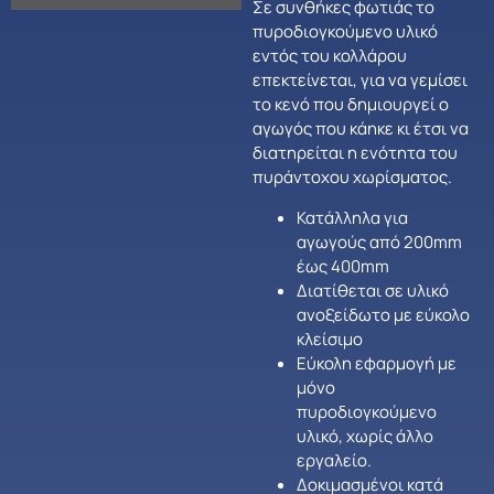
Σε συνθήκες φωτιάς το
πυροδιογκούμενο υλικό
εντός του κολλάρου
επεκτείνεται, για να γεμίσει
το κενό που δημιουργεί ο
αγωγός που κάηκε κι έτσι να
διατηρείται η ενότητα του
πυράντοχου χωρίσματος.
Κατάλληλα για
αγωγούς από 200mm
έως 400mm
Διατίθεται σε υλικό
ανοξείδωτο με εύκολο
κλείσιμο
Εύκολη εφαρμογή με
μόνο
πυροδιογκούμενο
υλικό, χωρίς άλλο
εργαλείο.
Δοκιμασμένοι κατά