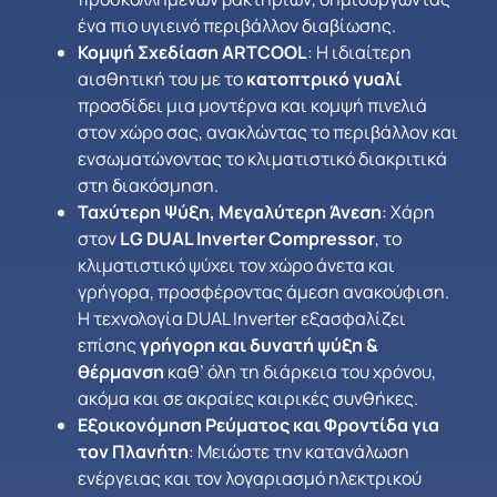
ένα πιο υγιεινό περιβάλλον διαβίωσης.
Κομψή Σχεδίαση ARTCOOL
: Η ιδιαίτερη
αισθητική του με το
κατοπτρικό γυαλί
προσδίδει μια μοντέρνα και κομψή πινελιά
στον χώρο σας, ανακλώντας το περιβάλλον και
ενσωματώνοντας το κλιματιστικό διακριτικά
στη διακόσμηση.
Ταχύτερη Ψύξη, Μεγαλύτερη Άνεση
: Χάρη
στον
LG DUAL Inverter Compressor
, το
κλιματιστικό ψύχει τον χώρο άνετα και
γρήγορα, προσφέροντας άμεση ανακούφιση.
Η τεχνολογία DUAL Inverter εξασφαλίζει
επίσης
γρήγορη και δυνατή ψύξη &
θέρμανση
καθ’ όλη τη διάρκεια του χρόνου,
ακόμα και σε ακραίες καιρικές συνθήκες.
Εξοικονόμηση Ρεύματος και Φροντίδα για
τον Πλανήτη
: Μειώστε την κατανάλωση
ενέργειας και τον λογαριασμό ηλεκτρικού