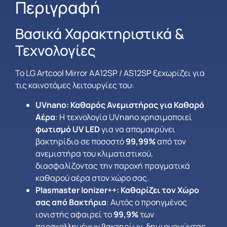
Περιγραφή
Βασικά Χαρακτηριστικά &
Τεχνολογίες
Το LG Artcool Mirror AA12SP / AS12SP ξεχωρίζει για
τις καινοτόμες λειτουργίες του:
UVnano: Καθαρός Ανεμιστήρας για Καθαρό
Αέρα
: Η τεχνολογία UVnano χρησιμοποιεί
φωτισμό UV LED
για να απομακρύνει
βακτηρίδια σε ποσοστό
99,99%
από τον
ανεμιστήρα του κλιματιστικού,
διασφαλίζοντας την παροχή πραγματικά
καθαρού αέρα στον χώρο σας.
Plasmaster Ionizer++: Καθαρίζει τον Χώρο
σας από Βακτήρια
: Αυτός ο προηγμένος
ιονιστής αφαιρεί το
99,9%
των
προσκολλημένων βακτηρίων, δημιουργώντας