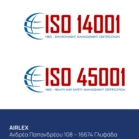
AIRLEX
Ανδρέα Παπανδρέου 108 – 16674 Γλυφάδα