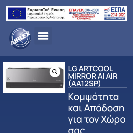
Αρχική
σελίδα
/
ΠΡΟΪΟΝΤΑ
/
ΚΛΙΜΑΤΙΣΜΟΣ
/
LG
/
ΟΙΚΙΑΚΟΣ
ΚΛΙΜΑΤΙΣΜΟΣ
/ LG ARTCOOL MIRROR AI AIR (AA12SP)
LG ARTCOOL
MIRROR AI AIR
(AA12SP)
Κομψότητα
και Απόδοση
για τον Χώρο
σας