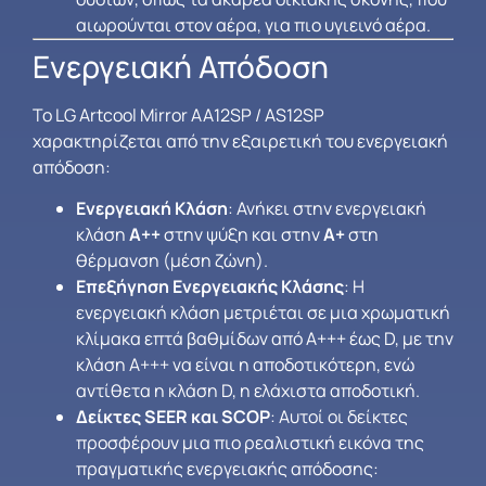
αιωρούνται στον αέρα, για πιο υγιεινό αέρα.
Ενεργειακή Απόδοση
Το LG Artcool Mirror AA12SP / AS12SP
χαρακτηρίζεται από την εξαιρετική του ενεργειακή
απόδοση:
Ενεργειακή Κλάση
: Ανήκει στην ενεργειακή
κλάση
A++
στην ψύξη και στην
A+
στη
θέρμανση (μέση ζώνη).
Επεξήγηση Ενεργειακής Κλάσης
: Η
ενεργειακή κλάση μετριέται σε μια χρωματική
κλίμακα επτά βαθμίδων από Α+++ έως D, με την
κλάση Α+++ να είναι η αποδοτικότερη, ενώ
αντίθετα η κλάση D, η ελάχιστα αποδοτική.
Δείκτες SEER και SCOP
: Αυτοί οι δείκτες
προσφέρουν μια πιο ρεαλιστική εικόνα της
πραγματικής ενεργειακής απόδοσης: