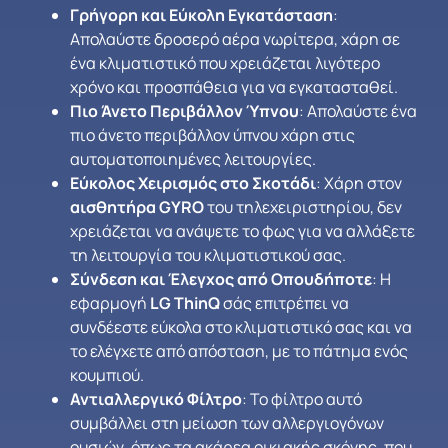
Γρήγορη και Εύκολη Εγκατάσταση
:
Απολαύστε δροσερό αέρα νωρίτερα, χάρη σε
ένα κλιματιστικό που χρειάζεται λιγότερο
χρόνο και προσπάθεια για να εγκατασταθεί.
Πιο Άνετο Περιβάλλον Ύπνου
: Απολαύστε ένα
πιο άνετο περιβάλλον ύπνου χάρη στις
αυτοματοποιημένες λειτουργίες.
Εύκολος Χειρισμός στο Σκοτάδι
: Χάρη στον
αισθητήρα GYRO
του τηλεχειριστηρίου, δεν
χρειάζεται να ανάψετε το φως για να αλλάξετε
τη λειτουργία του κλιματιστικού σας.
Σύνδεση και Έλεγχος από Οπουδήποτε
: Η
εφαρμογή
LG ThinQ
σάς επιτρέπει να
συνδέεστε εύκολα στο κλιματιστικό σας και να
το ελέγχετε από απόσταση, με το πάτημα ενός
κουμπιού.
Αντιαλλεργικό Φίλτρο
: Το φίλτρο αυτό
συμβάλλει στη μείωση των αλλεργιογόνων
ουσιών, όπως τα ακάρεα οικιακής σκόνης, που