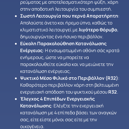
ρεύματος με αποτελεσματικότερη ψύξη, χάρη
στην αποδοτική λειτουργία του συμπιεστή.
Σωστή Λειτουργία που περνά Απαρατήρητη
:
Απολαύστε άνετο και ήρεμο ύπνο, καθώς το
κλιματιστικό λειτουργεί με
λιγότερο θόρυβο
,
δημιουργώντας ένα ήσυχο περιβάλλον.
Εύκολη Παρακολούθηση Κατανάλωσης
Ενέργειας
: Η ενσωματωμένη οθόνη σάς κρατά
ενήμερους, ώστε να μπορείτε να
παρακολουθείτε εύκολα και να μειώνετε την
κατανάλωση ενέργειας.
Ψυκτικό Μέσο Φιλικό στο Περιβάλλον (R32)
:
Καθαρότερο περιβάλλον χάρη στη βελτιωμένη
ενεργειακή απόδοση του ψυκτικού μέσου
R32
.
Έλεγχος 4 Επιπέδων Ενεργειακής
Κατανάλωσης
: Ελέγξτε την ενεργειακή
κατανάλωση με 4 επίπεδα βάσει των αναγκών
σας, είτε είστε μόνοι σας είτε με την
οικογένεια.