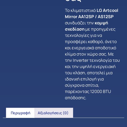
Το κλιματιστικό
LG Artcool
Mirror AA12SP / AS12SP
συνδυάζει την
κομψή
σχεδίαση
με προηγμένες
τεχνολογίες για να
προσφέρει καθαρό, άνετο
και ενεργειακά αποδοτικό
κλίμα στον χώρο σας. Με
την Inverter τεχνολογία του
και την υψηλή ενεργειακή
του κλάση, αποτελεί μια
ιδανική επιλογή για
σύγχρονα σπίτια,
παρέχοντας 12000 BTU
απόδοσης.
Περιγραφή
Αξιολογήσεις (0)