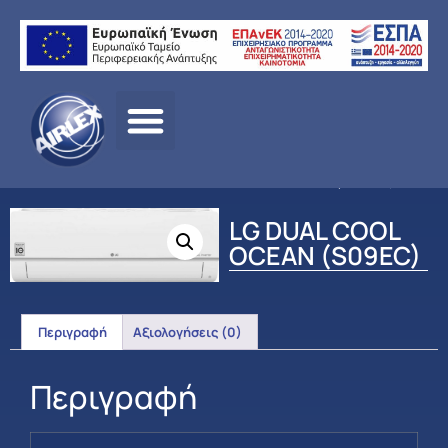
Αρχική
σελίδα
/
ΠΡΟΪΟΝΤΑ
/
ΚΛΙΜΑΤΙΣΜΟΣ
/
LG
/
ΟΙΚΙΑΚΟΣ
ΚΛΙΜΑΤΙΣΜΟΣ
/ LG DUAL COOL OCEAN (S09EC)
LG DUAL COOL
OCEAN (S09EC)
Περιγραφή
Αξιολογήσεις (0)
Περιγραφή