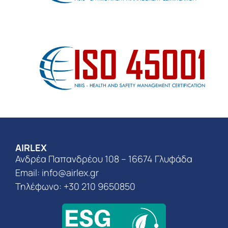
AIRLEX
Ανδρέα Παπανδρέου 108 – 16674 Γλυφάδα
Email:
info@airlex.gr
Τηλέφωνο: +30 210 9650850