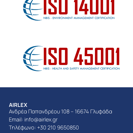
AIRLEX
Ανδρέα Παπανδρέου 108 – 16674 Γλυφάδα
Email:
info@airlex.gr
Τηλέφωνο: +30 210 9650850