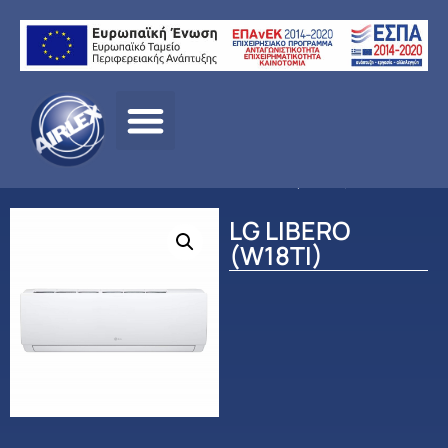
Αρχική
σελίδα
/
ΠΡΟΪΟΝΤΑ
/
ΚΛΙΜΑΤΙΣΜΟΣ
/
LG
/
ΟΙΚΙΑΚΟΣ
ΚΛΙΜΑΤΙΣΜΟΣ
/ LG LIBERO (W18TI)
LG LIBERO
(W18TI)