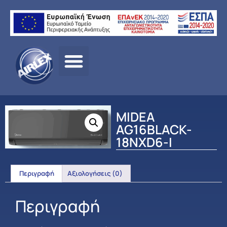
Αρχική
σελίδα
/
ΠΡΟΪΟΝΤΑ
/
ΚΛΙΜΑΤΙΣΜΟΣ
/
MIDEA
/
ΟΙΚΙΑΚΟΣ
ΚΛΙΜΑΤΙΣΜΟΣ
/ MIDEA AG16BLACK-18NXD6-I
MIDEA
AG16BLACK-
18NXD6-I
Περιγραφή
Αξιολογήσεις (0)
Περιγραφή