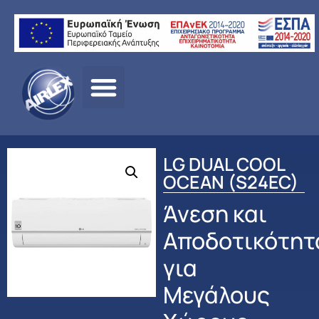
Αρχική
σελίδα
/
ΠΡΟΪΟΝΤΑ
/
ΚΛΙΜΑΤΙΣΜΟΣ
/
LG
/
ΟΙΚΙΑΚΟΣ
ΚΛΙΜΑΤΙΣΜΟΣ
/ LG DUAL COOL OCEAN (S24EC)
LG DUAL COOL
OCEAN (S24EC)
Άνεση και
Αποδοτικότητ
για
Μεγάλους