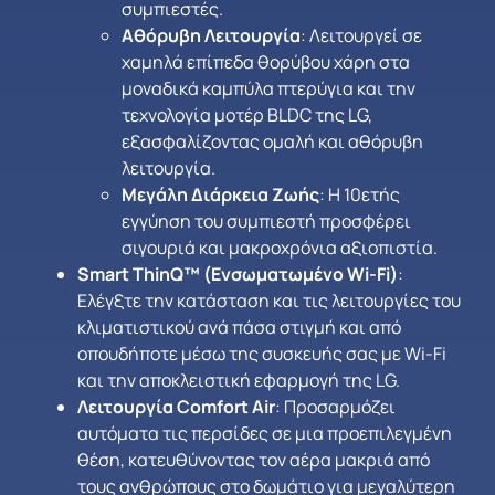
συμπιεστές.
Αθόρυβη Λειτουργία
: Λειτουργεί σε
χαμηλά επίπεδα θορύβου χάρη στα
μοναδικά καμπύλα πτερύγια και την
τεχνολογία μοτέρ BLDC της LG,
εξασφαλίζοντας ομαλή και αθόρυβη
λειτουργία.
Μεγάλη Διάρκεια Ζωής
: Η 10ετής
εγγύηση του συμπιεστή προσφέρει
σιγουριά και μακροχρόνια αξιοπιστία.
Smart ThinQ™ (Ενσωματωμένο Wi-Fi)
:
Ελέγξτε την κατάσταση και τις λειτουργίες του
κλιματιστικού ανά πάσα στιγμή και από
οπουδήποτε μέσω της συσκευής σας με Wi-Fi
και την αποκλειστική εφαρμογή της LG.
Λειτουργία Comfort Air
: Προσαρμόζει
αυτόματα τις περσίδες σε μια προεπιλεγμένη
θέση, κατευθύνοντας τον αέρα μακριά από
τους ανθρώπους στο δωμάτιο για μεγαλύτερη