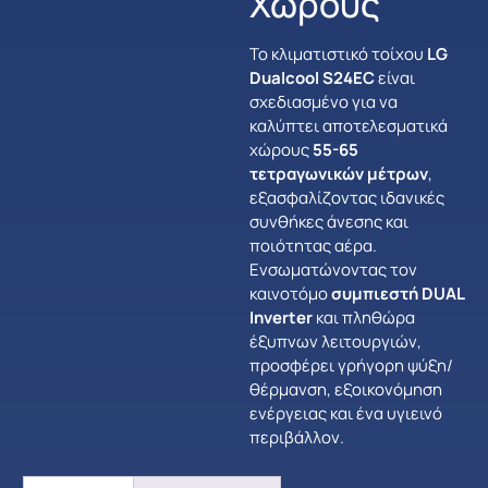
Χώρους
Το κλιματιστικό τοίχου
LG
Dualcool S24EC
είναι
σχεδιασμένο για να
καλύπτει αποτελεσματικά
χώρους
55-65
τετραγωνικών μέτρων
,
εξασφαλίζοντας ιδανικές
συνθήκες άνεσης και
ποιότητας αέρα.
Ενσωματώνοντας τον
καινοτόμο
συμπιεστή DUAL
Inverter
και πληθώρα
έξυπνων λειτουργιών,
προσφέρει γρήγορη ψύξη/
θέρμανση, εξοικονόμηση
ενέργειας και ένα υγιεινό
περιβάλλον.